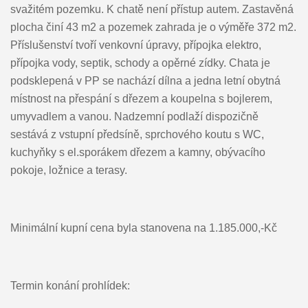
svažitém pozemku. K chatě není přístup autem. Zastavěná
plocha činí 43 m2 a pozemek zahrada je o výměře 372 m2.
Příslušenství tvoří venkovní úpravy, přípojka elektro,
přípojka vody, septik, schody a opěrné zídky. Chata je
podsklepená v PP se nachází dílna a jedna letní obytná
místnost na přespání s dřezem a koupelna s bojlerem,
umyvadlem a vanou. Nadzemní podlaží dispozičně
sestává z vstupní předsíně, sprchového koutu s WC,
kuchyňky s el.sporákem dřezem a kamny, obývacího
pokoje, ložnice a terasy.
Minimální kupní cena byla stanovena na 1.185.000,-Kč
Termin konání prohlídek: