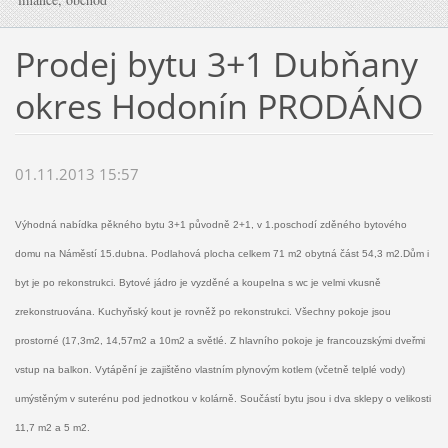
Prodej bytu 3+1 Dubňany
okres Hodonín PRODÁNO
01.11.2013 15:57
Výhodná nabídka p
ě
kného bytu 3+1 p
ů
vodn
ě
2+1, v 1.poschodí zd
ě
ného
bytového
domu na Nám
ě
stí 15.dubna. Podlahová plocha celkem 71 m2
obytná
č
ást 54,3 m2.D
ů
m i
byt je po rekonstrukci. Bytové jádro je vyzd
ě
né
a koupelna s wc je velmi vkusn
ě
zrekonstruována. Kuchy
ň
ský kout je rovn
ě
ž
po rekonstrukci. Všechny pokoje jsou
prostorné (17,3m2, 14,57m2 a 10m2
a sv
ě
tlé. Z hlavního pokoje je francouzskými dve
ř
mi
vstup na balkon.
Vytáp
ě
ní je zajišt
ě
no vlastním plynovým kotlem (v
č
etn
ě
telplé vody)
umýst
ě
ným v suterénu pod jednotkou v kolárn
ě
. Sou
č
ástí bytu jsou i dva
sklepy o velikosti
11,7 m2 a 5 m2.