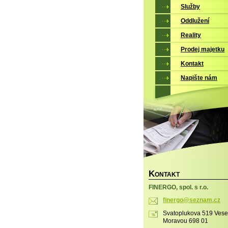
Služby
Oddlužení
Reality
Prodej majetku
Kontakt
Napište nám
K
ONTAKT
FINERGO, spol. s r.o.
finergo@
seznam.c
z
Svatoplukova 519 Vese
Moravou 698 01