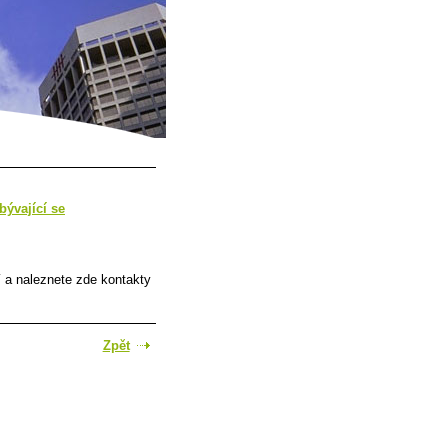
bývající se
í a naleznete zde kontakty
Zpět