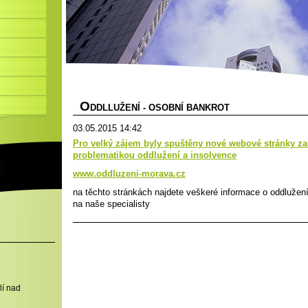
O
DDLLUŽENÍ - OSOBNÍ BANKROT
03.05.2015 14:42
Pro velký zájem byly spuštěny nové webové stránky za
problematikou oddlužení a insolvence
www.oddluzeni-morava.cz
na těchto stránkách najdete veškeré informace o oddlužen
na naše specialisty
lí nad