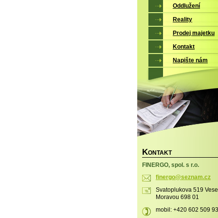
Oddlužení
Reality
Prodej majetku
Kontakt
Napište nám
K
ONTAKT
FINERGO, spol. s r.o.
finergo@
seznam.c
z
Svatoplukova 519 Vese
Moravou 698 01
mobil: +420 602 509 9