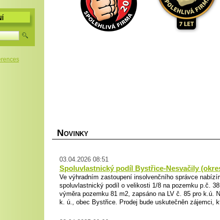
Í
erences
N
OVINKY
03.04.2026 08:51
Spoluvlastnický podíl Bystřice-Nesvačily (okr
Ve výhradním zastoupení insolvenčního správce nabízím
spoluvlastnický podíl o velikosti 1/8 na pozemku p.č. 3
výměra pozemku 81 m2, zapsáno na LV č. 85 pro k.ú. Ne
k. ú., obec Bystřice. Prodej bude uskutečněn zájemci, kt