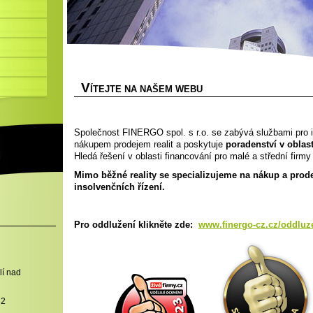
V
ÍTEJTE NA NAŠEM WEBU
Společnost FINERGO spol. s r.o. se zabývá službami pro 
nákupem prodejem realit a poskytuje
poradenství v oblast
Hledá řešení v oblasti financování pro malé a střední firmy 
Mimo běžné reality se specializujeme na nákup a prode
insolvenčních řízení.
Pro oddlužení klikněte zde:
www.finergo-cz.cz/oddluz
lí nad
32