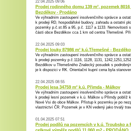
22.04.2025 09:06
Prodej rodinného domu 139 m², pozemek 8016 
Bezděkov - Prodáno
Ve výhradním zastoupení insolvenčního správce a ostat
k prodeji RD, hospodářské budovy, zahradu a ostatní pl
pozemky p.č.st.85 a 95, p.č. 1117 a 1133. Nemovitosti 
části obce Bezděkov cca 1 km od centra Třemešné. Příst
22.04.2025 09:03
Prodej louky 87986 m² k.ú.Třemešné - Bezděk
Ve výhradním zastoupení insolvenčního správce a ostat
k prodeji pozemky p.č.1116, 1128, 1131, 1242,1251,1252
Bezděkov u Třemešného Znalecký posudek s podrobný
je k dispozici v RK. Orientační kupní cena byla stanoven
22.04.2025 08:55
Prodej lesa 34759 m² k.ú. Přimda - Málkov
Ve výhradním zastoupení insolvenčního správce a ostat
k prodeji lesní pozemek v k.ú. Málkov u Přimdy poblíž
Nové Vsi do obce Málkov. Přístup k pozemku je po ne
vlastnictví ČR. Pozemek je v KN vedený jako trvalý travn
01.04.2025 07:51
Prodej podílů na pozemcích v k.ú. Troubsko a
celkové výměře podílů 11.060 m2 - PRODÁNO