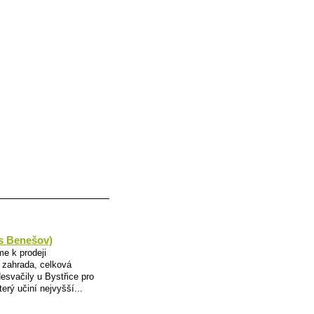
es Benešov)
e k prodeji
8 zahrada, celková
svačily u Bystřice pro
erý učiní nejvyšší...