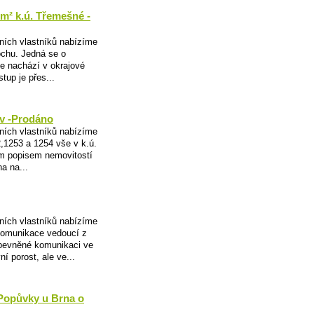
m² k.ú. Třemešné -
ních vlastníků nabízíme
ochu. Jedná se o
se nachází v okrajové
up je přes...
ov -Prodáno
ních vlastníků nabízíme
,1253 a 1254 vše v k.ú.
m popisem nemovitostí
a na...
ních vlastníků nabízíme
 komunikace vedoucí z
zpevněné komunikaci ve
í porost, ale ve...
 Popůvky u Brna o